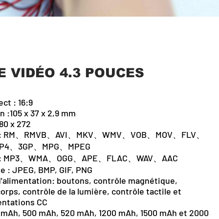
 VIDÉO 4.3 POUCES
ct : 16:9
an :105 x 37 x 2,9 mm
80 x 272
déo : RM、RMVB、AVI、MKV、WMV、VOB、MOV、FLV、
P4、3GP、MPG、MPEG
io : MP3、WMA、OGG、APE、FLAC、WAV、AAC
e : JPEG, BMP, GIF, PNG
d'alimentation: boutons, contrôle magnétique,
orps, contrôle de la lumière, contrôle tactile et
entations CC
0 mAh, 500 mAh, 520 mAh, 1200 mAh, 1500 mAh et 2000