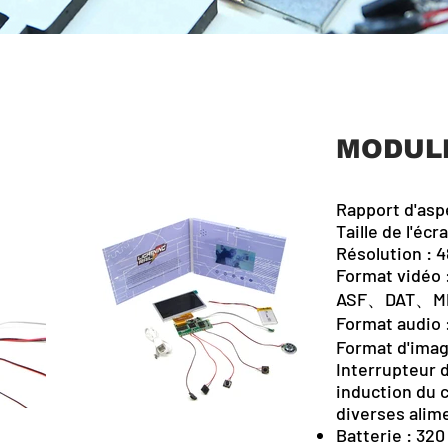
MODULE
Rapport d'aspe
Taille de l'écr
Résolution : 4
Format vi
ASF、DAT、M
Format aud
Format d'imag
Interrupteur 
induction du c
diverses alim
Batterie : 32