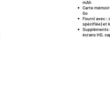
mAh
Carte mémoire 
Go
Fourni avec : 
spécifiée) et 
Suppléments e
écrans HD, cap
©2019 by DMATechnologie.
Rue des Vorziers 8, 1920 Martigny, Suisse
Num de téléphone: 076 641 57 03
Adresse mail:
info@dmatechnologie.com