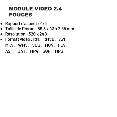
MODULE VIDÉO 2,4
POUCES
Rapport d'aspect : 4:3
Taille de l'écran : 59,8 x 43 x 2,65 mm
Résolution : 320 x 240
Format vidéo : RM、RMVB、AVI、
MKV、WMV、VOB、MOV、FLV、
ASF、DAT、MP4、3GP、MPG、
MPEG
Format audio : MP3、WMA、OGG、
APE、FLAC、WAV、AAC
Format d'image : JPEG, BMP, GIF, PNG
Interrupteur d'alimentation: boutons,
contrôle magnétique, induction du
corps, contrôle de la lumière, contrôle
tactile et diverses alimentations CC
Batterie : 320 mAh, 500 mAh, 520
mAh, 1200 mAh, 1500 mAh et 2000
mAh
Carte mémoire : 128 Mo, 256 Mo, 512